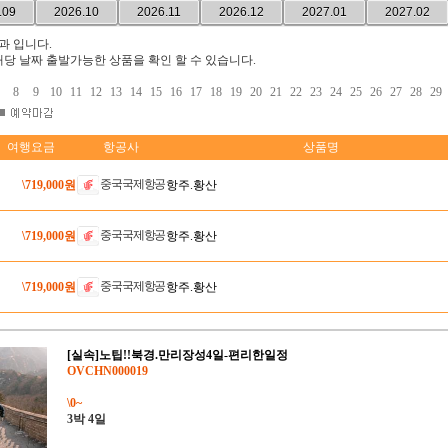
.09
2026.10
2026.11
2026.12
2027.01
2027.02
과 입니다.
당 날짜 출발가능한 상품을 확인 할 수 있습니다.
8
9
10
11
12
13
14
15
16
17
18
19
20
21
22
23
24
25
26
27
28
29
여행요금
항공사
상품명
중국국제항공
\719,000원
항주.황산
중국국제항공
\719,000원
항주.황산
중국국제항공
\719,000원
항주.황산
[실속]노팁!!북경.만리장성4일-편리한일정
OVCHN000019
\0~
3박 4일