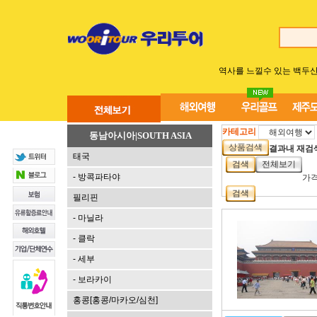
역사를 느낄수 있는 백두
카테고리
동남아시아|SOUTH ASIA
상품검색
결과내 재검
태국
검색
전체보기
- 방콕파타야
가격
검색
필리핀
- 마닐라
- 클락
- 세부
- 보라카이
홍콩[홍콩/마카오/심천]