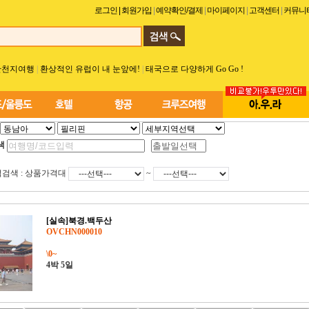
로그인
| 회원가입
|
예약확인/결제
|
마이페이지
|
고객센터
|
커뮤니
산천지여행
|
환상적인 유럽이 내 눈앞에!
|
태국으로 다양하게 Go Go !
색
검색 : 상품가격대
~
[실속]북경.백두산
OVCHN000010
\0~
4박 5일