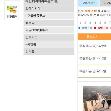
대만[타이페이/화련/야류]
2026.08
2026
말레이시아
현재
2026년 08
월 검색 결
해당날짜를 선택하시면 해
- 쿠알라룸푸르
베트남
1
2
3
4
5
6
7
다낭/호이안/후에
출발일시
캄보디아
- 씨엠립
05월16일(금) 4박5일
싱가폴
05월30일(금) 4박5일
06월13일(금) 4박5일